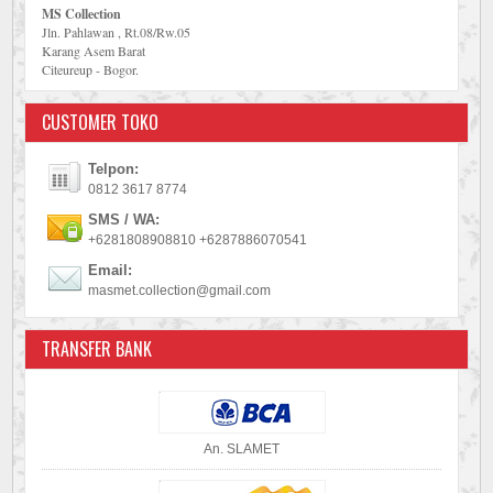
MS Collection
Jln. Pahlawan , Rt.08/Rw.05
Karang Asem Barat
Citeureup - Bogor.
CUSTOMER TOKO
Telpon:
0812 3617 8774
SMS / WA:
+6281808908810 +6287886070541
Email:
masmet.collection@gmail.com
TRANSFER BANK
An. SLAMET