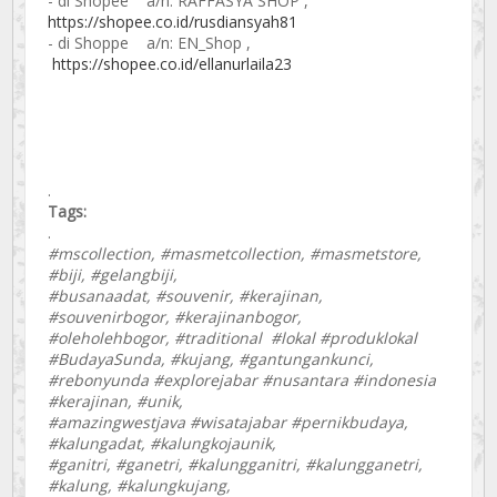
- di Shopee a/n: RAFFASYA SHOP ,
https://shopee.co.id/rusdiansyah81
- di Shoppe a/n: EN_Shop ,
https://shopee.co.id/ellanurlaila23
.
Tags:
.
#mscollection, #masmetcollection, #masmetstore,
#biji, #gelangbiji,
#busanaadat, #souvenir, #kerajinan,
#souvenirbogor, #kerajinanbogor,
#oleholehbogor, #traditional #lokal #produklokal
#BudayaSunda, #kujang, #gantungankunci,
#rebonyunda #explorejabar #nusantara #indonesia
#kerajinan, #unik,
#amazingwestjava #wisatajabar #pernikbudaya,
#kalungadat, #kalungkojaunik,
#ganitri, #ganetri, #kalungganitri, #kalungganetri,
#kalung, #kalungkujang,