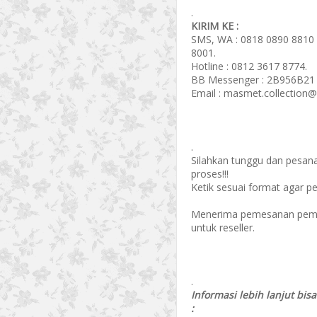
.
KIRIM KE :
SMS, WA : 0818 0890 8810 
8001.
Hotline : 0812 3617 8774.
BB Messenger : 2B956B21 
Email : masmet.collection
.
Silahkan tunggu dan pesan
proses!!!
Ketik sesuai format agar p
Menerima pemesanan pembel
untuk reseller.
.
Informasi lebih lanjut bis
: