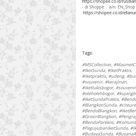
https://shopee.co.id/rusdi
- di Shoppe a/n: EN_Shop
https://shopee.co.id/ellanur
.
Tags:
.
#MSCollection, #MasmetCo
#IketSunda, #IketPraktis,
#iketpraktis, #udeng, #bu
#souvenir, #kerajinan,
#iketlukisbogor, #souveni
#oleholehbogor, #kujangb
#IketSundaPraktis, #Bend
#BlangkonSunda, #citeure
#BendoBlangkon, #IketBe
#GrosirBlangkon, #Pengraj
#BendoParekos, #Komunit
#PaguyubanIketSunda, #I
#BudayaSunda, #BusanaA