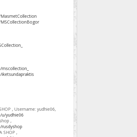
/MasmetCollection
/MSCollectionBogor
Collection_
/mscollection_
/iketsundapraktis
SHOP , Username: yudhie06,
/u/yudhie06
shop ,
m/rusdyshop
A SHOP ,