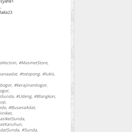
ansyah81
 ,
laila23
llection, #MasmetStore,
sanaadat, #totopong, #lukis,
rbogor, #kerajinanbogor,
ogor,
oSunda, #Udeng, #Blangkon,
up,
ndo, #BusanaAdat,
inIket,
asIketSunda,
ketKaruhun,
datSunda, #Sunda,