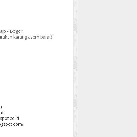
eup - Bogor.
elurahan karang asem barat)
m
om
spot.co.id
logspot.com/