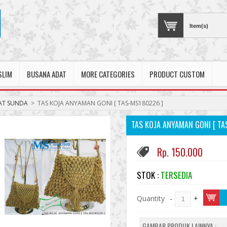
Item(s)
SLIM
BUSANA ADAT
MORE CATEGORIES
PRODUCT CUSTOM
AT SUNDA
>
TAS KOJA ANYAMAN GONI [ TAS-MS180226 ]
TAS KOJA ANYAMAN GONI [ TA
Rp. 150.000
STOK :
TERSEDIA
Quantity
-
+
GAMBAR PRODUK LAINNYA :