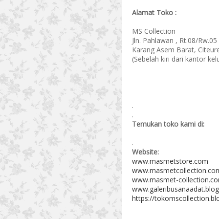
Alamat Toko :
MS Collection
Jln. Pahlawan , Rt.08/Rw.05
Karang Asem Barat, Citeur
(Sebelah kiri dari kantor k
.
.
Temukan toko kami di:
.
Website:
www.masmetstore.com
www.masmetcollection.co
www.masmet-collection.c
www.galeribusanaadat.blog
https://tokomscollection.b