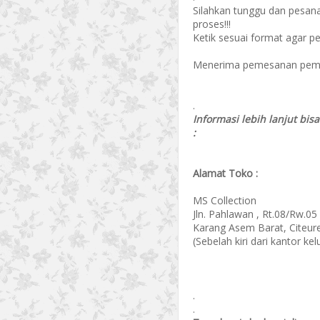
Silahkan tunggu dan pesan
proses!!!
Ketik sesuai format agar p
Menerima pemesanan pembel
.
Informasi lebih lanjut bis
:
Alamat Toko :
MS Collection
Jln. Pahlawan , Rt.08/Rw.05
Karang Asem Barat, Citeur
(Sebelah kiri dari kantor k
.
.