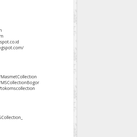
m
om
spot.co.id
logspot.com/
/MasmetCollection
/MSCollectionBogor
/tokomscollection
Collection_