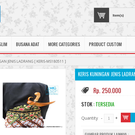
Item(s)
SLIM
BUSANA ADAT
MORE CATEGORIES
PRODUCT CUSTOM
GAN JENIS LADRANG [ KERIS-MS180511 ]
KERIS KUNINGAN JENIS LADRAN
Rp. 250.000
STOK :
TERSEDIA
Quantity
-
+
GAMBAR PRODUK LAINNYA :