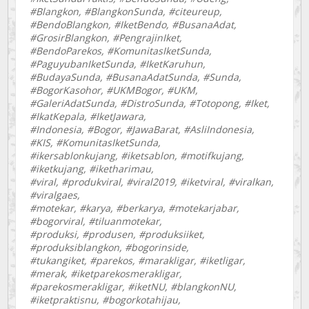
#Blangkon, #BlangkonSunda, #citeureup,
#BendoBlangkon, #IketBendo, #BusanaAdat,
#GrosirBlangkon, #PengrajinIket,
#BendoParekos, #KomunitasIketSunda,
#PaguyubanIketSunda, #IketKaruhun,
#BudayaSunda, #BusanaAdatSunda, #Sunda,
#BogorKasohor, #UKMBogor, #UKM,
#GaleriAdatSunda, #DistroSunda, #Totopong, #Iket,
#IkatKepala, #IketJawara,
#Indonesia, #Bogor, #JawaBarat, #AsliIndonesia,
#KIS, #KomunitasIketSunda,
#ikersablonkujang, #iketsablon, #motifkujang,
#iketkujang, #iketharimau,
#viral, #produkviral, #viral2019, #iketviral, #viralkan,
#viralgaes,
#motekar, #karya, #berkarya, #motekarjabar,
#bogorviral, #tiluanmotekar,
#produksi, #produsen, #produksiiket,
#produksiblangkon, #bogorinside,
#tukangiket, #parekos, #marakligar, #iketligar,
#merak, #iketparekosmerakligar,
#parekosmerakligar, #iketNU, #blangkonNU,
#iketpraktisnu, #bogorkotahijau,