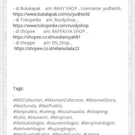
- di Bukalapak a/n: RAHY SHOP , Username: yudhie06,
https://www.bukalapak.com/u/yudhie06
- di Tokopedia a/n: Rusdyshop ,
https://www.tokopedia.com/rusdyshop
- di Shopee a/n: RAFFASYA SHOP ,
https://shopee.co.id/rusdiansyah81
- di Shoppe a/n: EN_Shop ,
https://shopee.co.id/ellanurlaila23
.
Tags:
.
#MSCollection, #MasmetCollection, #MasmetStore,
#IketSunda, #IketPraktis,
#iketpraktis, #udeng, #busanaadat, #totopong,
#lukis, #souvenir, #kerajinan,
#iketlukisbogor, #souvenirbogor, #kerajinanbogor,
#oleholehbogor, #kujangbogor,
#IketSundaPraktis, #BendoSunda, #Udeng,