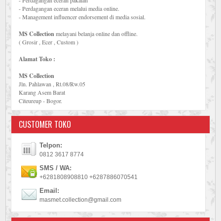
- Perdagangan eceran pakaian
- Perdagangan eceran melalui media online.
- Management influencer endorsement di media sosial.
MS Collection
melayani belanja online dan offline.
( Grosir , Ecer , Custom )
Alamat Toko :
MS Collection
Jln. Pahlawan , Rt.08/Rw.05
Karang Asem Barat
Citeureup - Bogor.
CUSTOMER TOKO
Telpon:
0812 3617 8774
SMS / WA:
+6281808908810 +6287886070541
Email:
masmet.collection@gmail.com