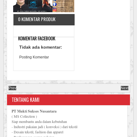
0 KOMENTAR PRODUK
KOMENTAR FACEBOOK
Tidak ada komentar:
Posting Komentar
Prev
Next
TENTANG KAMI
PT Mukti Sukses Nusantara
( MS Collection )
Siap membantu anda dalam kebutuhan
- Industri pakaian jadi ( konveksi ) dari tekstil
- Desain tekstil, fashion dan apparel