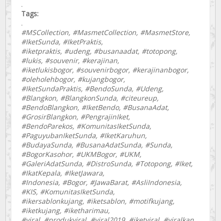
.
Tags:
.
#MSCollection, #MasmetCollection, #MasmetStore,
#IketSunda, #IketPraktis,
#iketpraktis, #udeng, #busanaadat, #totopong,
#lukis, #souvenir, #kerajinan,
#iketlukisbogor, #souvenirbogor, #kerajinanbogor,
#oleholehbogor, #kujangbogor,
#IketSundaPraktis, #BendoSunda, #Udeng,
#Blangkon, #BlangkonSunda, #citeureup,
#BendoBlangkon, #IketBendo, #BusanaAdat,
#GrosirBlangkon, #PengrajinIket,
#BendoParekos, #KomunitasIketSunda,
#PaguyubanIketSunda, #IketKaruhun,
#BudayaSunda, #BusanaAdatSunda, #Sunda,
#BogorKasohor, #UKMBogor, #UKM,
#GaleriAdatSunda, #DistroSunda, #Totopong, #Iket,
#IkatKepala, #IketJawara,
#Indonesia, #Bogor, #JawaBarat, #AsliIndonesia,
#KIS, #KomunitasIketSunda,
#ikersablonkujang, #iketsablon, #motifkujang,
#iketkujang, #iketharimau,
#viral, #produkviral, #viral2019, #iketviral, #viralkan,