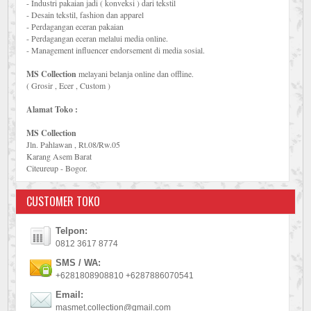
- Industri pakaian jadi ( konveksi ) dari tekstil
- Desain tekstil, fashion dan apparel
- Perdagangan eceran pakaian
- Perdagangan eceran melalui media online.
- Management influencer endorsement di media sosial.
MS Collection
melayani belanja online dan offline.
( Grosir , Ecer , Custom )
Alamat Toko :
MS Collection
Jln. Pahlawan , Rt.08/Rw.05
Karang Asem Barat
Citeureup - Bogor.
CUSTOMER TOKO
Telpon:
0812 3617 8774
SMS / WA:
+6281808908810 +6287886070541
Email:
masmet.collection@gmail.com