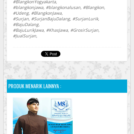
#BlangkonYogyakarta,
#blangkonjawa, #blangkonalusan, #Blangkon,
#Udeng, #BlangkonJawa,
#Surjan, #SurjanBajuDalang, #SurjanLurik,
#BajuDalang,
#BajuLurikJawa, #KhasJawa, #GrosirSurjan,
#JualSurjan,
PRODUK MENARIK LAINNYA :