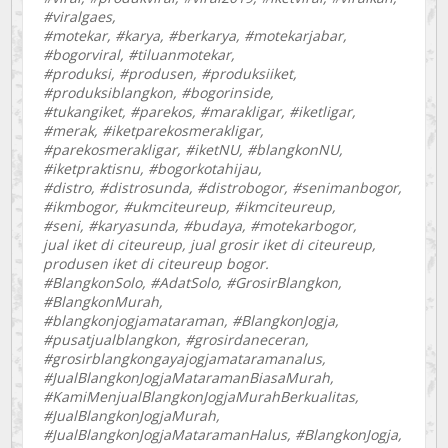
#viralgaes,
#motekar, #karya, #berkarya, #motekarjabar,
#bogorviral, #tiluanmotekar,
#produksi, #produsen, #produksiiket,
#produksiblangkon, #bogorinside,
#tukangiket, #parekos, #marakligar, #iketligar,
#merak, #iketparekosmerakligar,
#parekosmerakligar, #iketNU, #blangkonNU,
#iketpraktisnu, #bogorkotahijau,
#distro, #distrosunda, #distrobogor, #senimanbogor,
#ikmbogor, #ukmciteureup, #ikmciteureup,
#seni, #karyasunda, #budaya, #motekarbogor,
jual iket di citeureup, jual grosir iket di citeureup,
produsen iket di citeureup bogor.
#BlangkonSolo, #AdatSolo, #GrosirBlangkon,
#BlangkonMurah,
#blangkonjogjamataraman, #BlangkonJogja,
#pusatjualblangkon, #grosirdaneceran,
#grosirblangkongayajogjamataramanalus,
#JualBlangkonJogjaMataramanBiasaMurah,
#KamiMenjualBlangkonJogjaMurahBerkualitas,
#JualBlangkonJogjaMurah,
#JualBlangkonJogjaMataramanHalus, #BlangkonJogja,