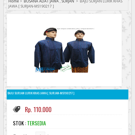
Home
>
BUSANA ADAT JAWA
,
SURJAN
>
BAJU SURJAN LURIK KHAS
JAWA [ SURJAN-MS190217 ]
BAJU SURJAN LURIK KHAS JAWA [ SURJAN-MS190217 ]
Rp. 110.000
STOK :
TERSEDIA