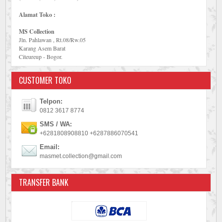
Alamat Toko :
MS Collection
Jln. Pahlawan , Rt.08/Rw.05
Karang Asem Barat
Citeureup - Bogor.
CUSTOMER TOKO
Telpon:
0812 3617 8774
SMS / WA:
+6281808908810 +6287886070541
Email:
masmet.collection@gmail.com
TRANSFER BANK