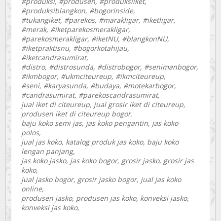
#produksi, #produsen, #produksiiket,
#produksiblangkon, #bogorinside,
#tukangiket, #parekos, #marakligar, #iketligar,
#merak, #iketparekosmerakligar,
#parekosmerakligar, #iketNU, #blangkonNU,
#iketpraktisnu, #bogorkotahijau,
#iketcandrasumirat,
#distro, #distrosunda, #distrobogor, #senimanbogor,
#ikmbogor, #ukmciteureup, #ikmciteureup,
#seni, #karyasunda, #budaya, #motekarbogor,
#candrasumirat, #parekoscandrasumirat,
jual iket di citeureup, jual grosir iket di citeureup,
produsen iket di citeureup bogor.
baju koko semi jas, jas koko pengantin, jas koko
polos,
jual jas koko, katalog produk jas koko, baju koko
lengan panjang,
jas koko jasko, jas koko bogor, grosir jasko, grosir jas
koko,
jual jasko bogor, grosir jasko bogor, jual jas koko
online,
produsen jasko, produsen jas koko, konveksi jasko,
konveksi jas koko,