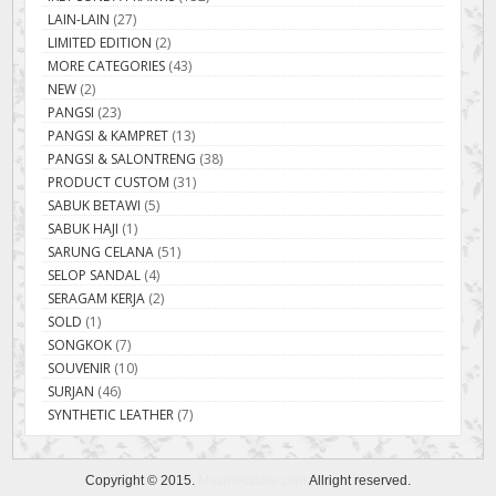
LAIN-LAIN
(27)
LIMITED EDITION
(2)
MORE CATEGORIES
(43)
NEW
(2)
PANGSI
(23)
PANGSI & KAMPRET
(13)
PANGSI & SALONTRENG
(38)
PRODUCT CUSTOM
(31)
SABUK BETAWI
(5)
SABUK HAJI
(1)
SARUNG CELANA
(51)
SELOP SANDAL
(4)
SERAGAM KERJA
(2)
SOLD
(1)
SONGKOK
(7)
SOUVENIR
(10)
SURJAN
(46)
SYNTHETIC LEATHER
(7)
Copyright © 2015.
MasmetStore.com
Allright reserved.