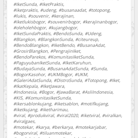
#IketSunda, #IketPraktis,
#iketpraktis, #udeng, #busanaadat, #totopong,
#lukis, #souvenir, #kerajinan,
#iketlukisbogor, #souvenirbogor, #kerajinanbogor,
#oleholehbogor, #kujangbogor,
#IketSundaPraktis, #BendoSunda, #Udeng,
#Blangkon, #BlangkonSunda, #citeureup,
#BendoBlangkon, #IketBendo, #BusanaAdat,
#GrosirBlangkon, #PengrajinIket,
#BendoParekos, #KomunitasIketSunda,
#PaguyubanIketSunda, #IketKaruhun,
#BudayaSunda, #BusanaAdatSunda, #Sunda,
#BogorKasohor, #UKMBogor, #UKM,
#GaleriAdatSunda, #DistroSunda, #Totopong, #Iket,
#IkatKepala, #IketJawara,
#Indonesia, #Bogor, #JawaBarat, #AsliIndonesia,
#KIS, #KomunitasIketSunda,
#ikersablonkujang, #iketsablon, #motifkujang,
#iketkujang, #iketharimau,
#viral, #produkviral, #viral2020, #iketviral, #viralkan,
#viralgaes,
#motekar, #karya, #berkarya, #motekarjabar,
#bogorviral, #tiluanmotekar,