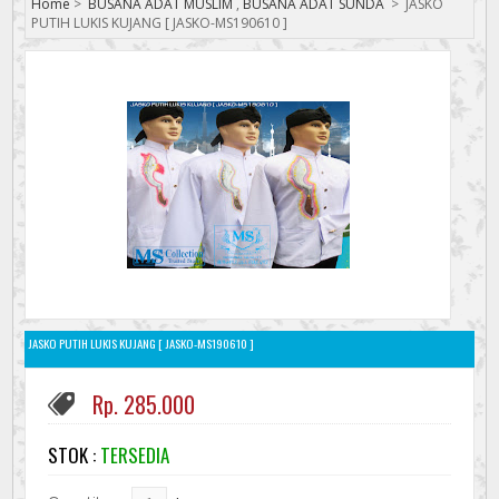
Home
>
BUSANA ADAT MUSLIM
,
BUSANA ADAT SUNDA
>
JASKO
PUTIH LUKIS KUJANG [ JASKO-MS190610 ]
JASKO PUTIH LUKIS KUJANG [ JASKO-MS190610 ]
Rp. 285.000
STOK :
TERSEDIA