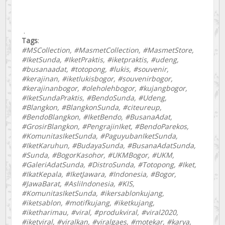
.
Tags
:
#MSCollection, #MasmetCollection, #MasmetStore,
#IketSunda, #IketPraktis, #iketpraktis, #udeng,
#busanaadat, #totopong, #lukis, #souvenir,
#kerajinan, #iketlukisbogor, #souvenirbogor,
#kerajinanbogor, #oleholehbogor, #kujangbogor,
#IketSundaPraktis, #BendoSunda, #Udeng,
#Blangkon, #BlangkonSunda, #citeureup,
#BendoBlangkon, #IketBendo, #BusanaAdat,
#GrosirBlangkon, #PengrajinIket, #BendoParekos,
#KomunitasIketSunda, #PaguyubanIketSunda,
#IketKaruhun, #BudayaSunda, #BusanaAdatSunda,
#Sunda, #BogorKasohor, #UKMBogor, #UKM,
#GaleriAdatSunda, #DistroSunda, #Totopong, #Iket,
#IkatKepala, #IketJawara, #Indonesia, #Bogor,
#JawaBarat, #AsliIndonesia, #KIS,
#KomunitasIketSunda, #ikersablonkujang,
#iketsablon, #motifkujang, #iketkujang,
#iketharimau, #viral, #produkviral, #viral2020,
#iketviral, #viralkan, #viralgaes, #motekar, #karya,