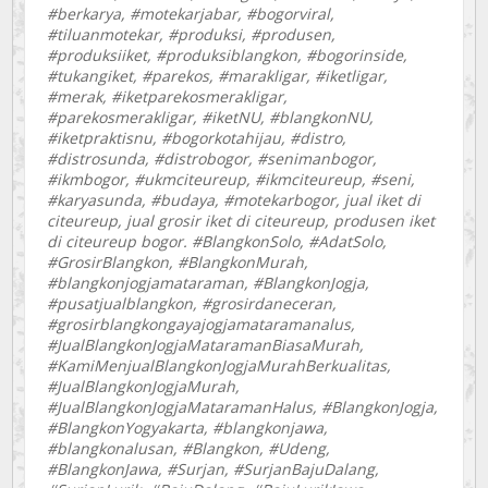
#berkarya, #motekarjabar, #bogorviral,
#tiluanmotekar, #produksi, #produsen,
#produksiiket, #produksiblangkon, #bogorinside,
#tukangiket, #parekos, #marakligar, #iketligar,
#merak, #iketparekosmerakligar,
#parekosmerakligar, #iketNU, #blangkonNU,
#iketpraktisnu, #bogorkotahijau, #distro,
#distrosunda, #distrobogor, #senimanbogor,
#ikmbogor, #ukmciteureup, #ikmciteureup, #seni,
#karyasunda, #budaya, #motekarbogor, jual iket di
citeureup, jual grosir iket di citeureup, produsen iket
di citeureup bogor. #BlangkonSolo, #AdatSolo,
#GrosirBlangkon, #BlangkonMurah,
#blangkonjogjamataraman, #BlangkonJogja,
#pusatjualblangkon, #grosirdaneceran,
#grosirblangkongayajogjamataramanalus,
#JualBlangkonJogjaMataramanBiasaMurah,
#KamiMenjualBlangkonJogjaMurahBerkualitas,
#JualBlangkonJogjaMurah,
#JualBlangkonJogjaMataramanHalus, #BlangkonJogja,
#BlangkonYogyakarta, #blangkonjawa,
#blangkonalusan, #Blangkon, #Udeng,
#BlangkonJawa, #Surjan, #SurjanBajuDalang,