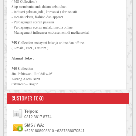
( MS Collection )
Siap membantu anda dalam kebutuhan
- Industri pakaian jadi ( konveksi ) dari tekstil
- Desain tekstil, fashion dan apparel
- Perdagangan eceran pakaian
- Perdagangan eceran melalui media online.
- Management influencer endorsement di media sosial.
MS Collection
melayani belanja online dan offline.
( Grosir , Ecer , Custom )
Alamat Toko :
MS Collection
Jln. Pahlawan , Rt.08/Rw.05
Karang Asem Barat
Citeureup - Bogor.
CUSTOMER TOKO
Telpon:
0812 3617 8774
SMS / WA:
+6281808908810 +6287886070541