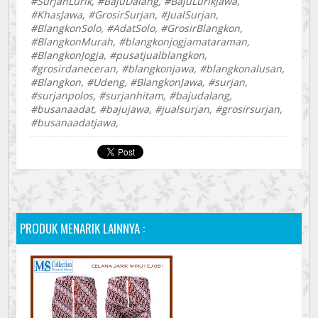
#SurjanLurik, #BajuDalang, #BajuLurikJawa,
#KhasJawa, #GrosirSurjan, #JualSurjan,
#BlangkonSolo, #AdatSolo, #GrosirBlangkon,
#BlangkonMurah, #blangkonjogjamataraman,
#BlangkonJogja, #pusatjualblangkon,
#grosirdaneceran, #blangkonjawa, #blangkonalusan,
#Blangkon, #Udeng, #BlangkonJawa, #surjan,
#surjanpolos, #surjanhitam, #bajudalang,
#busanaadat, #bajujawa, #jualsurjan, #grosirsurjan,
#busanaadatjawa,
PRODUK MENARIK LAINNYA :