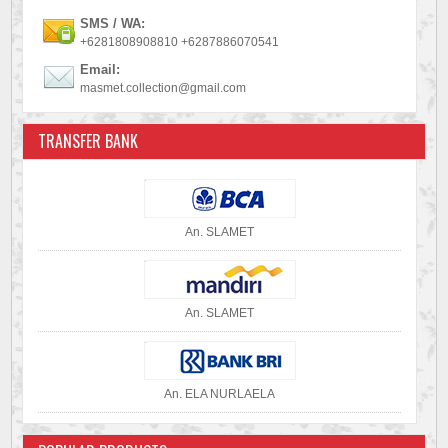
SMS / WA:
+6281808908810 +6287886070541
Email:
masmet.collection@gmail.com
TRANSFER BANK
An. SLAMET
An. SLAMET
An. ELA NURLAELA