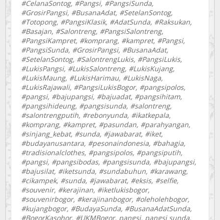
#CelanaSontog, #Pangsi, #PangsiSunda,
#GrosirPangsi, #BusanaAdat, #SetelanSontog,
#Totopong, #PangsiKlasik, #AdatSunda, #Raksukan,
#Basajan, #Salontreng, #PangsiSalontreng,
#PangsiKampret, #komprang, #kampret, #Pangsi,
#PangsiSunda, #GrosirPangsi, #BusanaAdat,
#SetelanSontog, #SalontrengLukis, #PangsiLukis,
#LukisPangsi, #LukisSalontreng, #LukisKujang,
#LukisMaung, #LukisHarimau, #LukisNaga,
#LukisRajawali, #PangsiLukisBogor, #pangsipolos,
#pangsi, #bajupangsi, #bajuadat, #pangsihitam,
#pangsihideung, #pangsisunda, #salontreng,
#salontrengputih, #rebonyunda, #ikatkepala,
#komprang, #kampret, #pasundan, #parahyangan,
#sinjang_kebat, #sunda, #jawabarat, #iket,
#budayanusantara, #pesonaindonesia, #bahagia,
#tradisionalclothes, #pangsipolos, #pangsiputih,
#pangsi, #pangsibodas, #pangsisunda, #bajupangsi,
#bajusilat, #iketsunda, #sundabuhun, #karawang,
#cikampek, #sunda, #jawabarat, #eksis, #selfie,
#souvenir, #kerajinan, #iketlukisbogor,
#souvenirbogor, #kerajinanbogor, #oleholehbogor,
#kujangbogor, #BudayaSunda, #BusanaAdatSunda,
#BogorKasohor, #UKMBogor, pangsi, pangsi sunda,