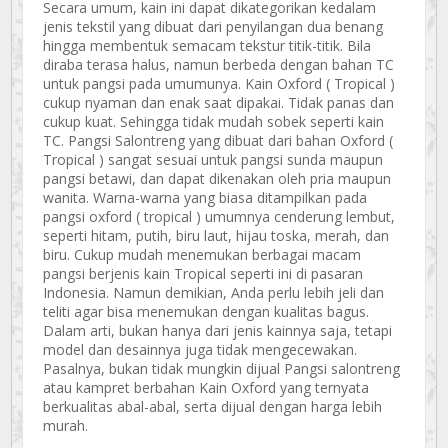
Secara umum, kain ini dapat dikategorikan kedalam
jenis tekstil yang dibuat dari penyilangan dua benang
hingga membentuk semacam tekstur titik-titik. Bila
diraba terasa halus, namun berbeda dengan bahan TC
untuk pangsi pada umumunya. Kain Oxford ( Tropical )
cukup nyaman dan enak saat dipakai. Tidak panas dan
cukup kuat. Sehingga tidak mudah sobek seperti kain
TC. Pangsi Salontreng yang dibuat dari bahan Oxford (
Tropical ) sangat sesuai untuk pangsi sunda maupun
pangsi betawi, dan dapat dikenakan oleh pria maupun
wanita. Warna-warna yang biasa ditampilkan pada
pangsi oxford ( tropical ) umumnya cenderung lembut,
seperti hitam, putih, biru laut, hijau toska, merah, dan
biru. Cukup mudah menemukan berbagai macam
pangsi berjenis kain Tropical seperti ini di pasaran
Indonesia. Namun demikian, Anda perlu lebih jeli dan
teliti agar bisa menemukan dengan kualitas bagus.
Dalam arti, bukan hanya dari jenis kainnya saja, tetapi
model dan desainnya juga tidak mengecewakan.
Pasalnya, bukan tidak mungkin dijual Pangsi salontreng
atau kampret berbahan Kain Oxford yang ternyata
berkualitas abal-abal, serta dijual dengan harga lebih
murah.