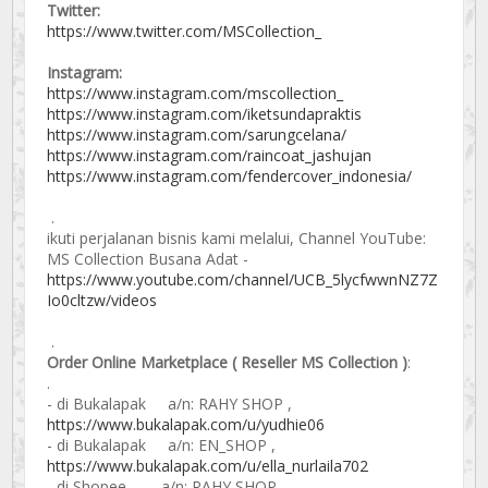
Twitter:
https://www.twitter.com/MSCollection_
Instagram:
https://www.instagram.com/mscollection_
https://www.instagram.com/iketsundapraktis
https://www.instagram.com/sarungcelana/
https://www.instagram.com/raincoat_jashujan
https://www.instagram.com/fendercover_indonesia/
.
ikuti perjalanan bisnis kami melalui, Channel YouTube:
MS Collection Busana Adat -
https://www.youtube.com/channel/UCB_5lycfwwnNZ7Z
Io0cltzw/videos
.
Order Online Marketplace ( Reseller MS Collection )
:
.
- di Bukalapak a/n: RAHY SHOP ,
https://www.bukalapak.com/u/yudhie06
- di Bukalapak a/n: EN_SHOP ,
https://www.bukalapak.com/u/ella_nurlaila702
- di Shopee a/n: RAHY SHOP ,