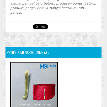
alamat penjual baju betawi, produsen pangsi betawi,
produksi pangsi betawi, pangsi betawi murah,
pangsi,
PRODUK MENARIK LAINNYA :