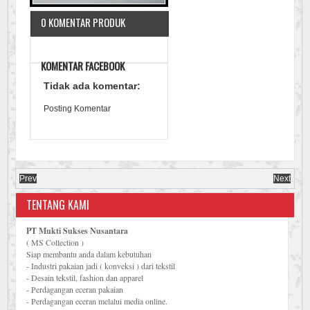
0 KOMENTAR PRODUK
KOMENTAR FACEBOOK
Tidak ada komentar:
Posting Komentar
Prev
Next
TENTANG KAMI
PT Mukti Sukses Nusantara
( MS Collection )
Siap membantu anda dalam kebutuhan
- Industri pakaian jadi ( konveksi ) dari tekstil
- Desain tekstil, fashion dan apparel
- Perdagangan eceran pakaian
- Perdagangan eceran melalui media online.