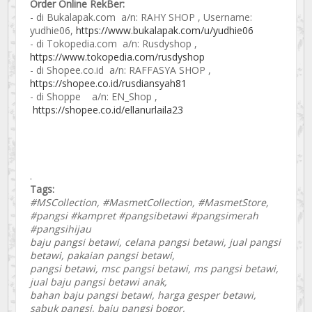
Order Online RekBer:
- di Bukalapak.com a/n: RAHY SHOP , Username:
yudhie06,
https://www.bukalapak.com/u/yudhie06
- di Tokopedia.com a/n: Rusdyshop ,
https://www.tokopedia.com/rusdyshop
- di Shopee.co.id a/n: RAFFASYA SHOP ,
https://shopee.co.id/rusdiansyah81
- di Shoppe a/n: EN_Shop ,
https://shopee.co.id/ellanurlaila23
.
Tags:
#MSCollection, #MasmetCollection, #MasmetStore,
#pangsi #kampret #pangsibetawi #pangsimerah
#pangsihijau
baju pangsi betawi, celana pangsi betawi, jual pangsi
betawi, pakaian pangsi betawi,
pangsi betawi, msc pangsi betawi, ms pangsi betawi,
jual baju pangsi betawi anak,
bahan baju pangsi betawi, harga gesper betawi,
sabuk pangsi, baju pangsi bogor,