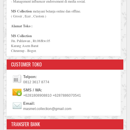
- Management influencer endorsement di media sosial.
MS Collection
melayani belanja online dan offline.
( Grosir , Ecer , Custom )
Alamat Toko :
MS Collection
Jln. Pahlawan , Rt.08/Rw.05
Karang Asem Barat
Citeureup - Bogor.
CUSTOMER TOKO
Telpon:
0812 3617 8774
SMS / WA:
+6281808908810 +6287886070541
Email:
masmet.collection@gmail.com
TRANSFER BANK