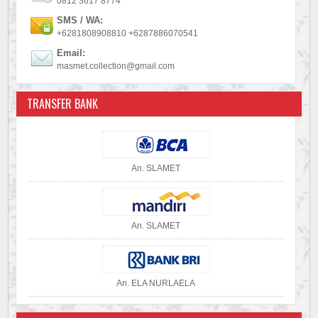
0812 3617 8774
SMS / WA:
+6281808908810 +6287886070541
Email:
masmet.collection@gmail.com
TRANSFER BANK
An. SLAMET
An. SLAMET
An. ELA NURLAELA