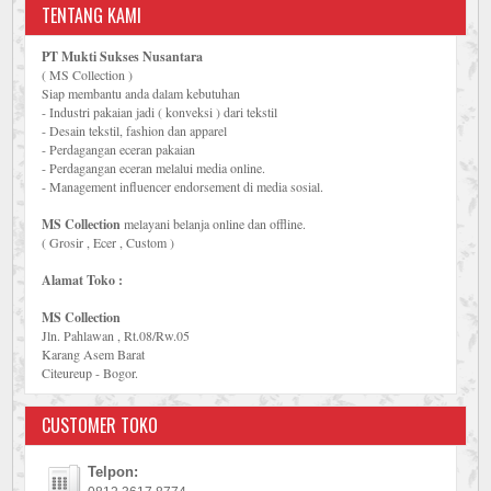
TENTANG KAMI
PT Mukti Sukses Nusantara
( MS Collection )
Siap membantu anda dalam kebutuhan
- Industri pakaian jadi ( konveksi ) dari tekstil
- Desain tekstil, fashion dan apparel
- Perdagangan eceran pakaian
- Perdagangan eceran melalui media online.
- Management influencer endorsement di media sosial.
MS Collection
melayani belanja online dan offline.
( Grosir , Ecer , Custom )
Alamat Toko :
MS Collection
Jln. Pahlawan , Rt.08/Rw.05
Karang Asem Barat
Citeureup - Bogor.
CUSTOMER TOKO
Telpon: