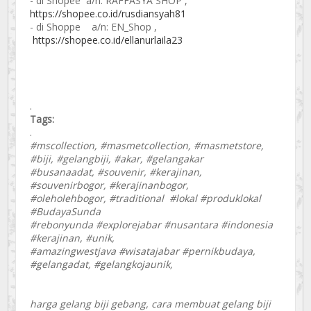
- di Shopee a/n: RAFFASYA SHOP ,
https://shopee.co.id/rusdiansyah81
- di Shoppe a/n: EN_Shop ,
https://shopee.co.id/ellanurlaila23
.
Tags:
.
#mscollection, #masmetcollection, #masmetstore,
#biji, #gelangbiji, #akar, #gelangakar
#busanaadat, #souvenir, #kerajinan,
#souvenirbogor, #kerajinanbogor,
#oleholehbogor, #traditional #lokal #produklokal
#BudayaSunda
#rebonyunda #explorejabar #nusantara #indonesia
#kerajinan, #unik,
#amazingwestjava #wisatajabar #pernikbudaya,
#gelangadat, #gelangkojaunik,
harga gelang biji gebang, cara membuat gelang biji