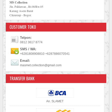
MS Collection
Jln. Pahlawan , Rt.08/Rw.05
Karang Asem Barat
Citeureup - Bogor.
CUSTOMER TOKO
Telpon:
0812 3617 8774
SMS / WA:
+6281808908810 +6287886070541
Email:
masmet.collection@gmail.com
TRANSFER BANK
An. SLAMET