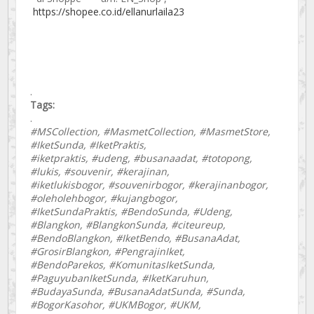
https://shopee.co.id/ellanurlaila23
.
Tags:
.
#MSCollection, #MasmetCollection, #MasmetStore,
#IketSunda, #IketPraktis,
#iketpraktis, #udeng, #busanaadat, #totopong,
#lukis, #souvenir, #kerajinan,
#iketlukisbogor, #souvenirbogor, #kerajinanbogor,
#oleholehbogor, #kujangbogor,
#IketSundaPraktis, #BendoSunda, #Udeng,
#Blangkon, #BlangkonSunda, #citeureup,
#BendoBlangkon, #IketBendo, #BusanaAdat,
#GrosirBlangkon, #PengrajinIket,
#BendoParekos, #KomunitasIketSunda,
#PaguyubanIketSunda, #IketKaruhun,
#BudayaSunda, #BusanaAdatSunda, #Sunda,
#BogorKasohor, #UKMBogor, #UKM,