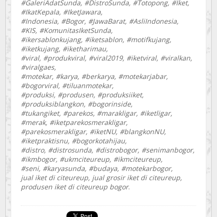
#GaleriAdatSunda, #DistroSunda, #Totopong, #Iket,
#IkatKepala, #IketJawara,
#Indonesia, #Bogor, #JawaBarat, #AsliIndonesia,
#KIS, #KomunitasIketSunda,
#ikersablonkujang, #iketsablon, #motifkujang,
#iketkujang, #iketharimau,
#viral, #produkviral, #viral2019, #iketviral, #viralkan,
#viralgaes,
#motekar, #karya, #berkarya, #motekarjabar,
#bogorviral, #tiluanmotekar,
#produksi, #produsen, #produksiiket,
#produksiblangkon, #bogorinside,
#tukangiket, #parekos, #marakligar, #iketligar,
#merak, #iketparekosmerakligar,
#parekosmerakligar, #iketNU, #blangkonNU,
#iketpraktisnu, #bogorkotahijau,
#distro, #distrosunda, #distrobogor, #senimanbogor,
#ikmbogor, #ukmciteureup, #ikmciteureup,
#seni, #karyasunda, #budaya, #motekarbogor,
jual iket di citeureup, jual grosir iket di citeureup,
produsen iket di citeureup bogor
.