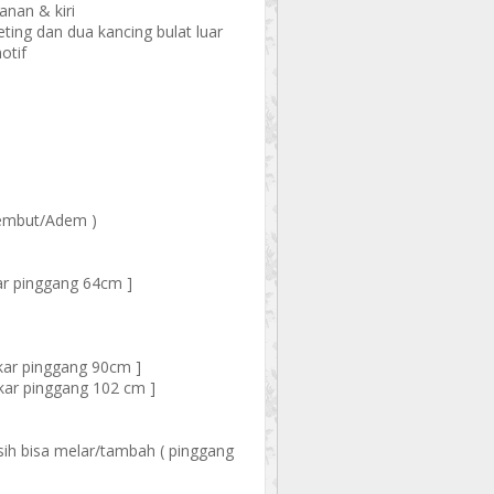
anan & kiri
ing dan dua kancing bulat luar
otif
Lembut/Adem )
kar pinggang 64cm ]
gkar pinggang 90cm ]
gkar pinggang 102 cm ]
ih bisa melar/tambah ( pinggang