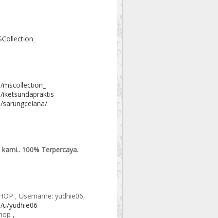
Collection_
/mscollection_
/iketsundapraktis
/sarungcelana/
 kami.. 100% Terpercaya.
SHOP , Username: yudhie06,
/u/yudhie06
hop ,