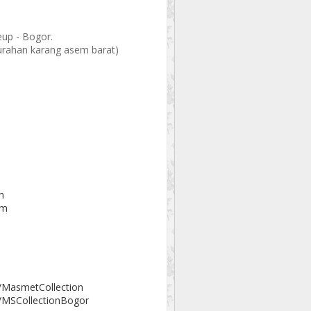
eup - Bogor.
elurahan karang asem barat)
m
om
/MasmetCollection
/MSCollectionBogor