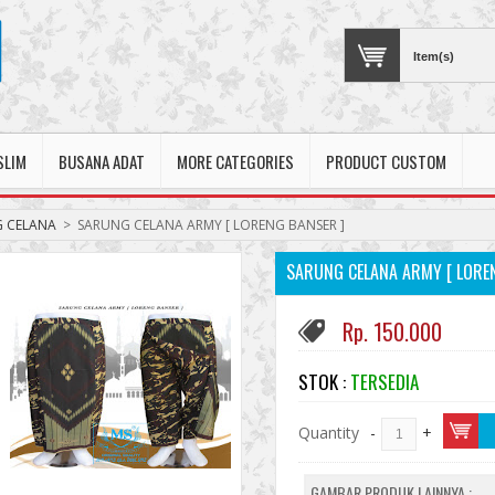
Item(s)
SLIM
BUSANA ADAT
MORE CATEGORIES
PRODUCT CUSTOM
 CELANA
>
SARUNG CELANA ARMY [ LORENG BANSER ]
SARUNG CELANA ARMY [ LORE
Rp. 150.000
STOK :
TERSEDIA
Quantity
-
+
GAMBAR PRODUK LAINNYA :