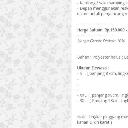
- Kantong / saku samping k
- Depan menggunakan reslet
dalam untuk pengencang m
--------------------------
Harga Satuan: Rp.150.000
,-
--------------------------
Harga Grosir Diskon 10%
Bahan : Polyester halus ( 
Ukuran Dewasa :
- S : [ panjang 87cm, ling
-
-
-
- XXL : [ panjang 98cm, lin
- 3XL : [ Panjang 98cm, lin
Note: Lingkar pinggang mas
kanan & kiri karet )